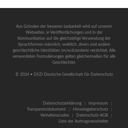
Aus Gründen der besseren Lesbarkeit wird auf unseren
Webseiten, in Veröffentlichungen und in der
Kommunikation auf die gleichzeitige Verwendung der
Sprachformen männlich, weiblich, divers und andere
geschlechtliche Identitäten (m/w/d/andere) verzichtet. Alle
verwendeten Formulierungen gelten gleichermaßen für alle
Geschlechter.
© 2024 • DGD Deutsche Gesellschaft für Datenschutz
Datenschutzerklärung
Impressum
Transparenzdokument
Hinweisgeberschutz
Verhaltenscodex
Datenschutz-AGB
Liste der Auftragsverarbeiter