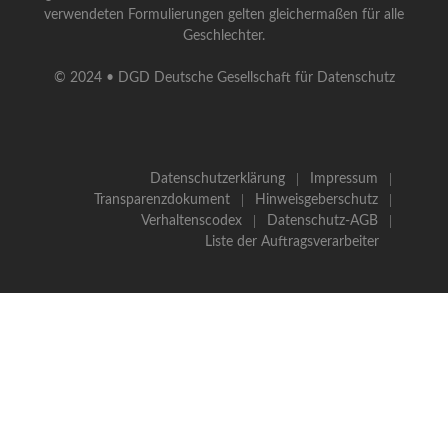
verwendeten Formulierungen gelten gleichermaßen für alle
Geschlechter.
© 2024 • DGD Deutsche Gesellschaft für Datenschutz
Datenschutzerklärung
Impressum
Transparenzdokument
Hinweisgeberschutz
Verhaltenscodex
Datenschutz-AGB
Liste der Auftragsverarbeiter