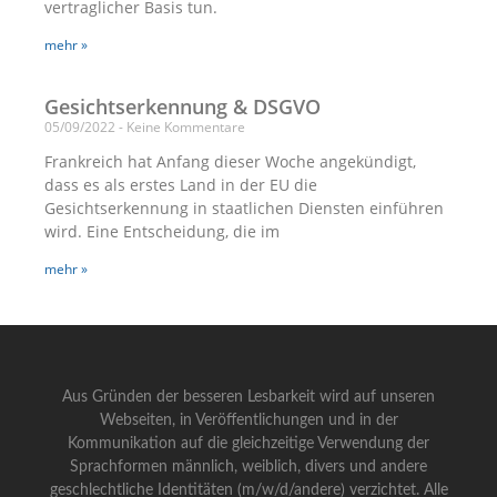
vertraglicher Basis tun.
mehr »
Gesichtserkennung & DSGVO
05/09/2022
Keine Kommentare
Frankreich hat Anfang dieser Woche angekündigt,
dass es als erstes Land in der EU die
Gesichtserkennung in staatlichen Diensten einführen
wird. Eine Entscheidung, die im
mehr »
Aus Gründen der besseren Lesbarkeit wird auf unseren
Webseiten, in Veröffentlichungen und in der
Kommunikation auf die gleichzeitige Verwendung der
Sprachformen männlich, weiblich, divers und andere
geschlechtliche Identitäten (m/w/d/andere) verzichtet. Alle