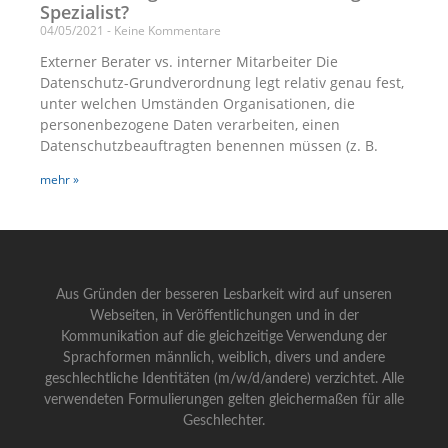
Spezialist?
04/05/2021
Keine Kommentare
Externer Berater vs. interner Mitarbeiter Die
Datenschutz-Grundverordnung legt relativ genau fest,
unter welchen Umständen Organisationen, die
personenbezogene Daten verarbeiten, einen
Datenschutzbeauftragten benennen müssen (z. B.
mehr »
Aus Gründen der besseren Lesbarkeit wird auf unseren
Webseiten, in Veröffentlichungen und in der
Kommunikation auf die gleichzeitige Verwendung der
Sprachformen männlich, weiblich, divers und andere
geschlechtliche Identitäten (m/w/d/andere) verzichtet. Alle
verwendeten Formulierungen gelten gleichermaßen für alle
Geschlechter.