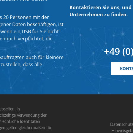
Kontaktieren Sie uns, und 
Unternehmen zu finden.
s 20 Personen mit der
ner Daten beschäftigen, ist
wenn ein DSB für Sie nicht
ennoch verpflichtet, die
+49 (0
auftragten auch für kleinere
ustellen, dass alle
KONTA
bseiten, in
ichzeitige Verwendung der
lechtliche Identitäten
Datenschutz
gen gelten gleichermaßen für
Hinweisgeb