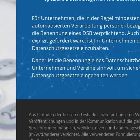
Für Unternehmen, die in der Regel mindesten
automatisierten Verarbeitung personenbezoge
die Benennung eines DSB verpflichtend. Auch 
explizit gefordert wäre, ist Ihr Unternehmen d
Datenschutzgesetze einzuhalten.
Daher ist die Benennung eines Datenschutzbe
Unternehmen und Vereine sinnvoll, um sicherz
Datenschutzgesetze eingehalten werden.
Aus Gründen der besseren Lesbarkeit wird auf unseren We
Veröffentlichungen und in der Kommunikation auf die gle
Sprachformen männlich, weiblich, divers und andere gesch
(m/w/d/andere) verzichtet. Alle verwendeten Formulierun