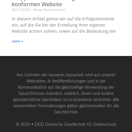
konformen Website
02/11/2022
Keine Kommentare
In diesem Artikel gehen wir auf die Erfolgselemente
ein, auf die Sie bei der Erstellung Ihrer eigenen
Website achten sollten, sowie auf die Bedeutung der
mehr »
Aus Gründen der besseren Lesbarkeit wird auf unseren
Webseiten, in Veröffentlichungen und in der
Kommunikation auf die gleichzeitige Verwendung der
Sprachformen männlich, weiblich, divers und andere
geschlechtliche Identitäten (m/w/d/andere) verzichtet. Alle
verwendeten Formulierungen gelten gleichermaßen für alle
Geschlechter.
© 2024 • DGD Deutsche Gesellschaft für Datenschutz