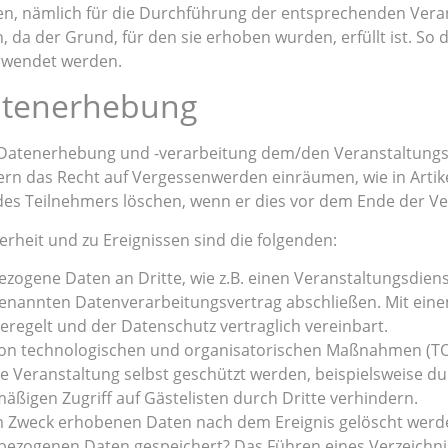
n, nämlich für die Durchführung der entsprechenden Vera
n, da der Grund, für den sie erhoben wurden, erfüllt ist. S
erwendet werden.
atenerhebung
atenerhebung und -verarbeitung dem/den Veranstaltungste
mern das Recht auf Vergessenwerden einräumen, wie in Art
 des Teilnehmers löschen, wenn er dies vor dem Ende der Ve
rheit und zu Ereignissen sind die folgenden:
zogene Daten an Dritte, wie z.B. einen Veranstaltungsdiens
genannten Datenverarbeitungsvertrag abschließen. Mit eine
egelt und der Datenschutz vertraglich vereinbart.
on technologischen und organisatorischen Maßnahmen (TOM)
Veranstaltung selbst geschützt werden, beispielsweise d
ßigen Zugriff auf Gästelisten durch Dritte verhindern.
m Zweck erhobenen Daten nach dem Ereignis gelöscht werden
zogenen Daten gespeichert? Das Führen eines Verzeichniss