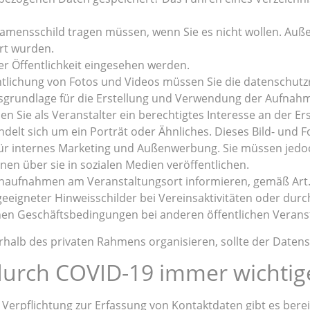
n Namensschild tragen müssen, wenn Sie es nicht wollen. Au
ert wurden.
der Öffentlichkeit eingesehen werden.
tlichung von Fotos und Videos müssen Sie die datenschutzr
sgrundlage für die Erstellung und Verwendung der Aufnahm
n Sie als Veranstalter ein berechtigtes Interesse an der E
ndelt sich um ein Porträt oder Ähnliches. Dieses Bild- und F
r internes Marketing und Außenwerbung. Sie müssen jedoch
onen über sie in sozialen Medien veröffentlichen.
onaufnahmen am Veranstaltungsort informieren, gemäß Art.
eeigneter Hinweisschilder bei Vereinsaktivitäten oder durc
n Geschäftsbedingungen bei anderen öffentlichen Veranst
rhalb des privaten Rahmens organisieren, sollte der Datens
durch COVID-19 immer wichtig
erpflichtung zur Erfassung von Kontaktdaten gibt es berei