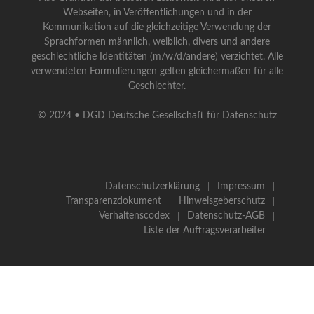
Webseiten, in Veröffentlichungen und in der
Kommunikation auf die gleichzeitige Verwendung der
Sprachformen männlich, weiblich, divers und andere
geschlechtliche Identitäten (m/w/d/andere) verzichtet. Alle
verwendeten Formulierungen gelten gleichermaßen für alle
Geschlechter.
© 2024 • DGD Deutsche Gesellschaft für Datenschutz
Datenschutzerklärung
Impressum
Transparenzdokument
Hinweisgeberschutz
Verhaltenscodex
Datenschutz-AGB
Liste der Auftragsverarbeiter