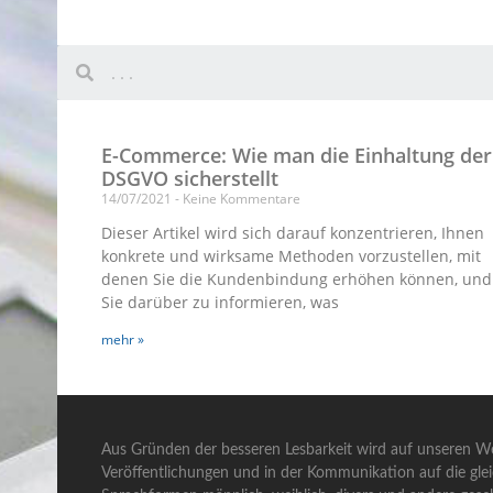
E-Commerce: Wie man die Einhaltung der
DSGVO sicherstellt
14/07/2021
Keine Kommentare
Dieser Artikel wird sich darauf konzentrieren, Ihnen
konkrete und wirksame Methoden vorzustellen, mit
denen Sie die Kundenbindung erhöhen können, und
Sie darüber zu informieren, was
mehr »
Aus Gründen der besseren Lesbarkeit wird auf unseren We
Veröffentlichungen und in der Kommunikation auf die gle