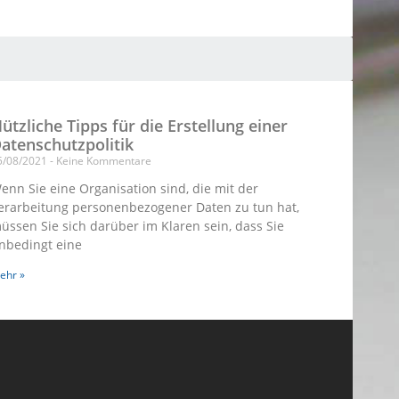
ützliche Tipps für die Erstellung einer
atenschutzpolitik
5/08/2021
Keine Kommentare
enn Sie eine Organisation sind, die mit der
erarbeitung personenbezogener Daten zu tun hat,
üssen Sie sich darüber im Klaren sein, dass Sie
nbedingt eine
ehr »