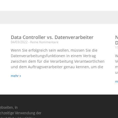
Data Controller vs. Datenverarbeiter
N
D
04/03/2022
Keine Kommentare
1
Wenn Sie erfolgreich sein wollen, müssen Sie die
Datenverarbeitungsfunktionen in einem Vertrag
W
zwischen dem für die Verarbeitung Verantwortlichen
V
und dem Auftragsverarbeiter genau kennen, um die
m
u
mehr »
m
bseiten, in
ichzeitige Verwendung der