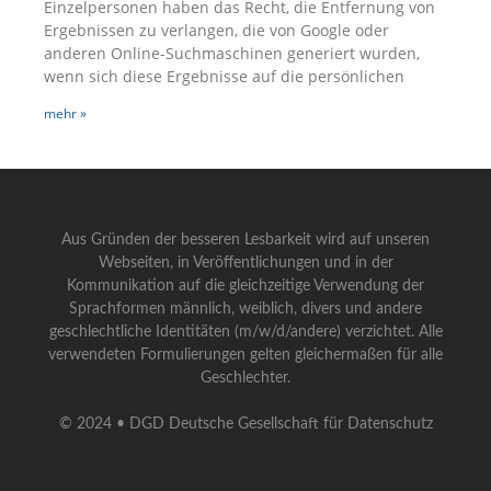
Einzelpersonen haben das Recht, die Entfernung von
Ergebnissen zu verlangen, die von Google oder
anderen Online-Suchmaschinen generiert wurden,
wenn sich diese Ergebnisse auf die persönlichen
mehr »
Aus Gründen der besseren Lesbarkeit wird auf unseren
Webseiten, in Veröffentlichungen und in der
Kommunikation auf die gleichzeitige Verwendung der
Sprachformen männlich, weiblich, divers und andere
geschlechtliche Identitäten (m/w/d/andere) verzichtet. Alle
verwendeten Formulierungen gelten gleichermaßen für alle
Geschlechter.
© 2024 • DGD Deutsche Gesellschaft für Datenschutz